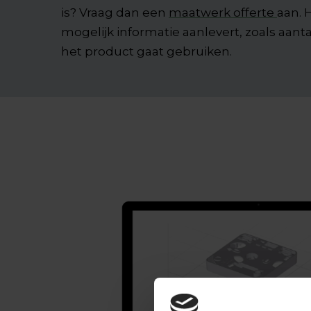
is? Vraag dan een
maatwerk offerte
aan. 
mogelijk informatie aanlevert, zoals aant
het product gaat gebruiken.