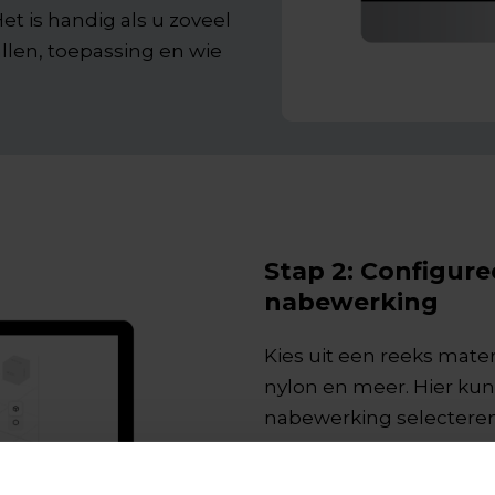
Het is handig als u zoveel
allen, toepassing en wie
Stap 2: Configure
nabewerking
Kies uit een reeks mate
nylon en meer. Hier kun
nabewerking selecteren
Weet u niet welke u mo