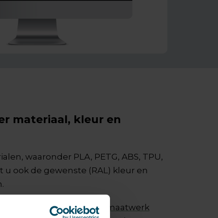
er materiaal, kleur en
rialen, waaronder PLA, PETG, ABS, TPU,
t u ook de gewenste (RAL) kleur en
.
et kiezen? Vraag dan een
maatwerk