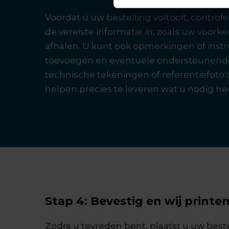
Voordat u uw bestelling voltooit, control
de vereiste informatie in, zoals uw voork
afhalen. U kunt ook opmerkingen of instr
toevoegen en eventuele ondersteunende
technische tekeningen of referentiefoto'
helpen precies te leveren wat u nodig hee
Stap 4: Bevestig en wij printe
Zodra u tevreden bent, plaatst u uw best