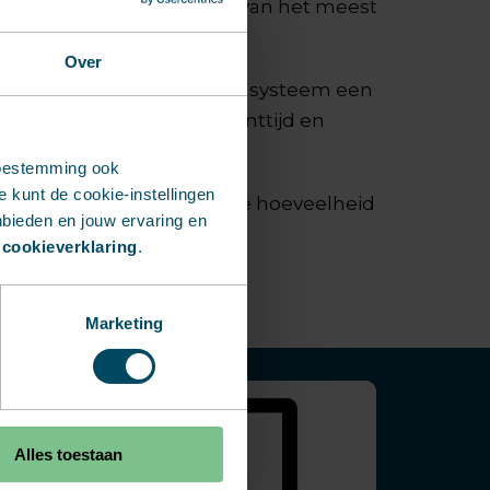
 graag bij het selecteren van het meest
r uw project.
Over
ijn geselecteerd, geeft het systeem een
s van materiaalgebruik, printtijd en
toestemming ook
 kunt de cookie-instellingen
n nodig? Pas eenvoudig de hoeveelheid
nbieden en jouw ervaring en
utomatisch bijgewerkt.
 cookieverklaring
.
Marketing
Alles toestaan