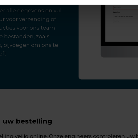
eer alle gegevens en vul
eur voor verzending of
ucties voor ons team
 bestanden, zoals
s, bijvoegen om ons te
ft.
n uw bestelling
elling veilig online. Onze engineers controleren 