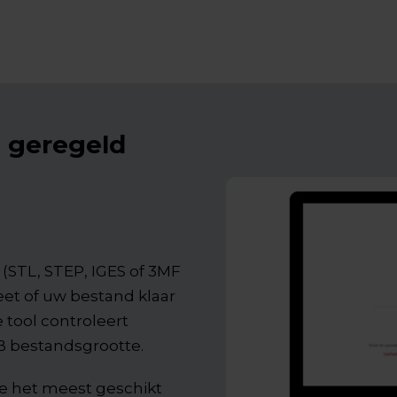
t geregeld
(STL, STEP, IGES of 3MF
eet of uw bestand klaar
 tool controleert
B bestandsgrootte.
e het meest geschikt