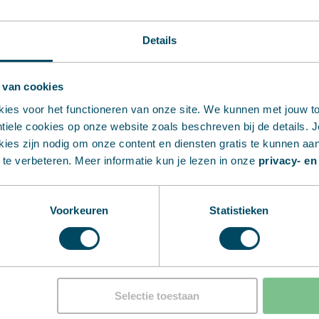
offerte
aan. We helpen u
geschikte materiaal voo
Details
Zodra uw instellingen z
realtime offerte op basi
 van cookies
onderdeelvolume.
kies voor het functioneren van onze site. We kunnen met jouw 
iele cookies op onze website zoals beschreven bij de details. Je
Heeft u er meer dan éé
ies zijn nodig om onze content en diensten gratis te kunnen aa
aan en de prijs wordt a
te verbeteren. Meer informatie kun je lezen in onze
privacy- en
Voorkeuren
Statistieken
Selectie toestaan
nen