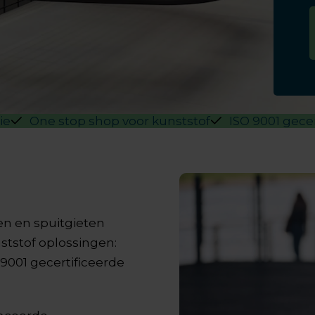
ie
One stop shop voor kunststof
ISO 9001 gece
en en spuitgieten
tstof oplossingen:
9001 gecertificeerde