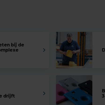
ten bij de
complexe
D
B
 drijft
3