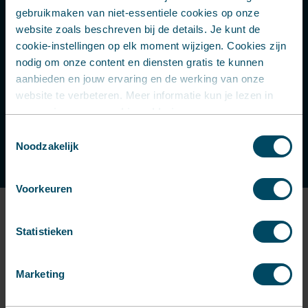
gebruikmaken van niet-essentiele cookies op onze
website zoals beschreven bij de details. Je kunt de
cookie-instellingen op elk moment wijzigen. Cookies zijn
nodig om onze content en diensten gratis te kunnen
aanbieden en jouw ervaring en de werking van onze
website te verbeteren. Meer informatie kun je lezen in
onze
privacy- en cookieverklaring
.
Toestemmingsselectie
Noodzakelijk
Voorkeuren
Statistieken
Vacuümvormen kosten
Marketing
Bij het vacuümvormen wordt er gebruik
gemaakt van een matrijs. Wij laten onze