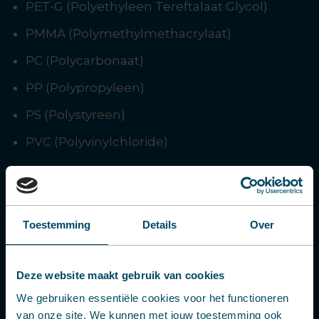
PET-G (Polyethyleen Tereftalaat Glycol)
PMMA (Polymethylmethacrylaat)
PC (Polycarbonaat)
PP (Polypropyleen)
PS (Polystyreen)
PVC (Polyvinylchloride)
Lees in het artikel ''
Welke kunststoffen kunnen
worden gevacuümvormd
'' meer over de
eigenschappen van de verschillende
Toestemming
Details
Over
materialen.
Deze website maakt gebruik van cookies
We gebruiken essentiële cookies voor het functioneren
van onze site. We kunnen met jouw toestemming ook