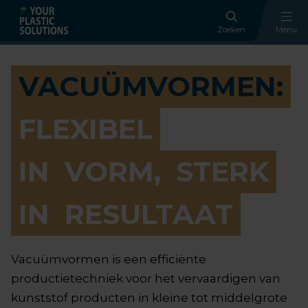
Zoeken
Menu
VACUÜMVORMEN:
FLEXIBEL
IN
VORM,
STERK
IN
RESULTAAT
Vacuümvormen is een efficiënte
productietechniek voor het vervaardigen van
kunststof producten in kleine tot middelgrote