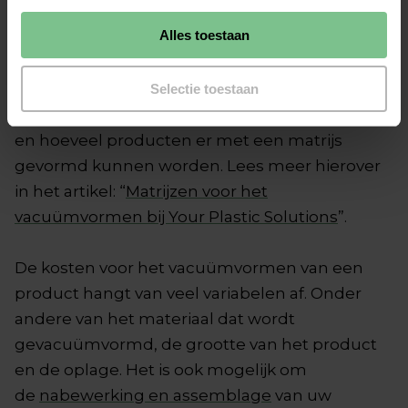
matrijzen maken door een externe
Alles toestaan
matrijzenmaker. De kosten voor een
matrijs verschillen per product en is afhankelijk
van de vorm en grootte van het product, het
Selectie toestaan
materiaal van het product dat gevormd wordt
en hoeveel producten er met een matrijs
gevormd kunnen worden. Lees meer hierover
in het artikel: “
Matrijzen voor het
vacuümvormen bij Your Plastic Solutions
”.
De kosten voor het vacuümvormen van een
product hangt van veel variabelen af. Onder
andere van het materiaal dat wordt
gevacuümvormd, de grootte van het product
en de oplage. Het is ook mogelijk om
de
nabewerking en assemblage
van uw