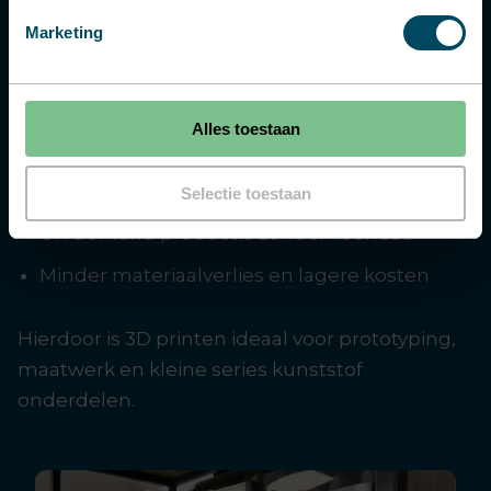
Marketing
Snelle doorlooptijd van ontwerp naar
product
Geen investering in matrijzen of tooling
Alles toestaan
Grote ontwerpvrijheid en complexe vormen
mogelijk
Selectie toestaan
On demand productie zonder voorraad
Minder materiaalverlies en lagere kosten
Hierdoor is 3D printen ideaal voor prototyping,
maatwerk en kleine series kunststof
onderdelen.