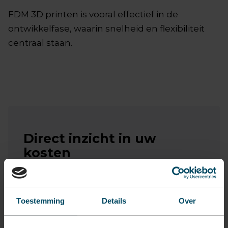
FDM 3D printen is vooral effectief in de
ontwikkelfase, waarin snelheid en flexibiliteit
centraal staan.
Direct inzicht in uw
kosten
Wist u dat u via ons 3D printportaal zelf
direct een prijs kunt berekenen voor het
Toestemming
Details
Over
3D printen van uw kunststof onderdeel?
Upload uw bestand, kies uw specificaties