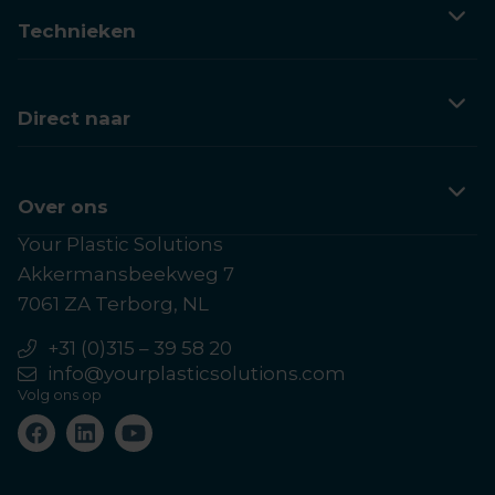
Technieken
3D printen
Vacuümvormen
Direct naar
Spuitgieten
Klantervaringen
Kennis
Over ons
Your Plastic Solutions
Contactpagina
Akkermansbeekweg 7
Over Your Plastic Solutions
7061 ZA Terborg, NL
Veelgestelde vragen
+31 (0)315 – 39 58 20
info@yourplasticsolutions.com
Offerte aanvragen
Volg ons op