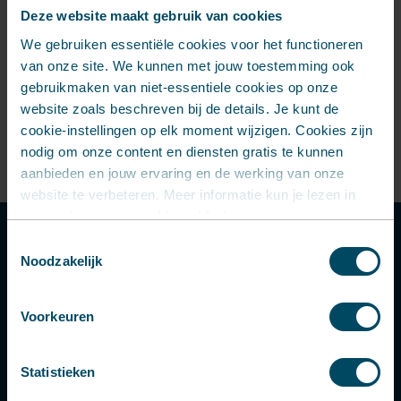
en ontvang direct een prijs.
Deze website maakt gebruik van cookies
We gebruiken essentiële cookies voor het functioneren
3D print bestellen
van onze site. We kunnen met jouw toestemming ook
gebruikmaken van niet-essentiele cookies op onze
website zoals beschreven bij de details. Je kunt de
cookie-instellingen op elk moment wijzigen. Cookies zijn
nodig om onze content en diensten gratis te kunnen
aanbieden en jouw ervaring en de werking van onze
website te verbeteren. Meer informatie kun je lezen in
onze
privacy- en cookieverklaring
.
Toestemmingsselectie
Wat zijn de voordelen van 3D
Noodzakelijk
printen?
Voorkeuren
3D printen helpt u om uw productontwikkeling
en productieproces efficiënter in te richten.
Statistieken
De belangrijkste voordelen: