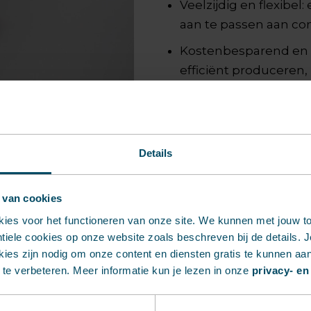
Veelzijdig en flexibe
aan te passen aan c
Kostenbesparend en re
efficiënt produceren,
productiekosten.
Details
ustrie
 van cookies
e productie biedt
kies voor het functioneren van onze site. We kunnen met jouw 
 als 3D-printen,
iele cookies op onze website zoals beschreven bij de details. Je
nderdelen snel,
ies zijn nodig om onze content en diensten gratis te kunnen aa
te verbeteren. Meer informatie kun je lezen in onze
privacy- en
en geproduceerd. Dit
e time-to-market.