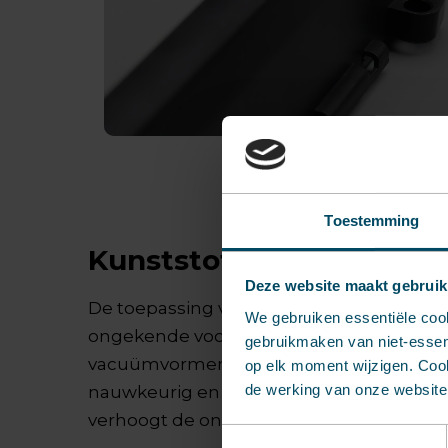
Toestemming
Kunststof in de maakind
Deze website maakt gebruik
De toepassing van kunststof in industriël
We gebruiken essentiële coo
ongekende voordelen. Dankzij technieken
gebruikmaken van niet-essent
vacuümvormen en spuitgieten kunnen o
op elk moment wijzigen. Cook
de werking van onze website 
nauwkeurig en in vrijwel elke vorm word
verhoogt de ontwerpvrijheid en verkort d
Toestemmingsselectie