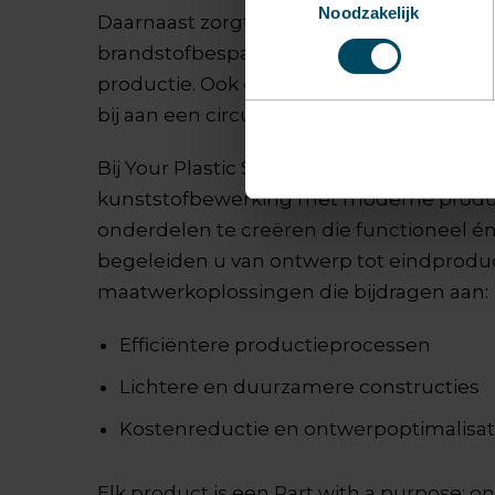
Noodzakelijk
Daarnaast zorgt het lage gewicht van kun
brandstofbesparing in transport en lager
productie. Ook draagt het gebruik van g
bij aan een circulaire economie.
Bij Your Plastic Solutions combineren we 
kunststofbewerking met moderne produ
onderdelen te creëren die functioneel én
begeleiden u van ontwerp tot eindprodu
maatwerkoplossingen die bijdragen aan:
Efficiëntere productieprocessen
Lichtere en duurzamere constructies
Kostenreductie en ontwerpoptimalisat
Elk product is een Part with a purpose: