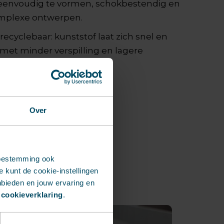
l: eenvoudig te vormen, schokbestendig en
omplexe ontwerpen.
cyclebaar: kunststof laat zich snel en
 met minder verspilling en lagere
Over
toestemming ook
 kunt de cookie-instellingen
nbieden en jouw ervaring en
 cookieverklaring
.