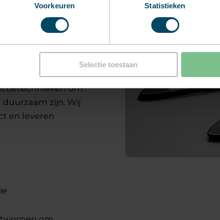
Voorkeuren
Statistieken
ststof voor
e energiekosten in
erecyclede kunststoffen
Selectie toestaan
onze expertise in
ctietechnieken om
 duurzaam zijn. Wij
ct en leveren
ie
 ontworpen om