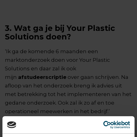
3. Wat ga je bij Your Plastic
Solutions doen?
‘Ik ga de komende 6 maanden een
marktonderzoek doen voor Your Plastic
Solutions en daar zal ik ook
mijn
afstudeerscriptie
over gaan schrijven. Na
afloop van het onderzoek breng ik advies uit
met betrekking tot het implementeren van het
gedane onderzoek. Ook zal ik zo af en toe
operationeel meewerken in het bedrijf.’
4. Waar ligt je passie op