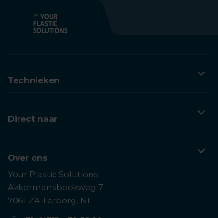
Technieken
3D printen
Vacuümvormen
Direct naar
Spuitgieten
Klantervaringen
Kennis
Over ons
Your Plastic Solutions
Contactpagina
Akkermansbeekweg 7
Over Your Plastic Solutions
7061 ZA Terborg, NL
Veelgestelde vragen