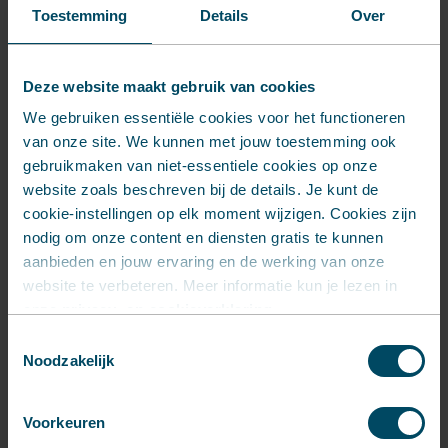
werkgebied?
Toestemming
Details
Over
‘Dat ga ik in de komende 6 maanden
Deze website maakt gebruik van cookies
ontdekken, aangezien de afstudeerstage bij
Your Plastic Solutions mijn eerste stage-
We gebruiken essentiële cookies voor het functioneren
van onze site. We kunnen met jouw toestemming ook
ervaring is gedurende mijn opleiding aan de
gebruikmaken van niet-essentiele cookies op onze
IVA. Ik kijk vooral uit naar een leuke, leerzame
website zoals beschreven bij de details. Je kunt de
en ook gezellige tijd bij Your Plastic Solutions!’
cookie-instellingen op elk moment wijzigen. Cookies zijn
nodig om onze content en diensten gratis te kunnen
aanbieden en jouw ervaring en de werking van onze
website te verbeteren. Meer informatie kun je lezen in
onze
privacy- en cookieverklaring
.
Toestemmingsselectie
Noodzakelijk
Voorkeuren