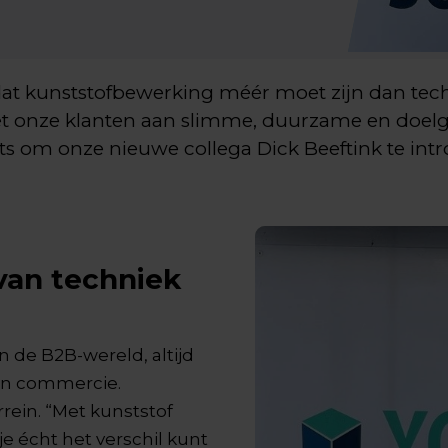
 dat kunststofbewerking méér moet zijn dan tech
 onze klanten aan slimme, duurzame en doelge
ots om onze nieuwe collega Dick Beeftink te int
 van techniek
n de B2B-wereld, altijd
 en commercie.
rein. “Met kunststof
e écht het verschil kunt