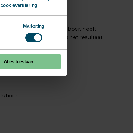
 cookieverklaring
.
Marketing
erpolo. Hij is hondenliefhebber, heeft
spits. Maar elk doelpunt is het resultaat
Alles toestaan
lutions.