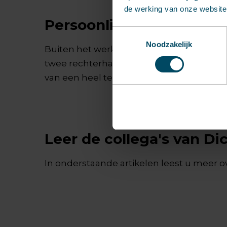
de werking van onze website 
Persoonlijk tintje
Toestemmingsselectie
Noodzakelijk
Buiten het werk om is Dick woonachtig in 
twee rechterhanden en bezoekt graag 80’s e
van een heel team. Zo kijk ik ook naar sam
Leer de collega's van D
In onderstaande artikelen leest u meer ove