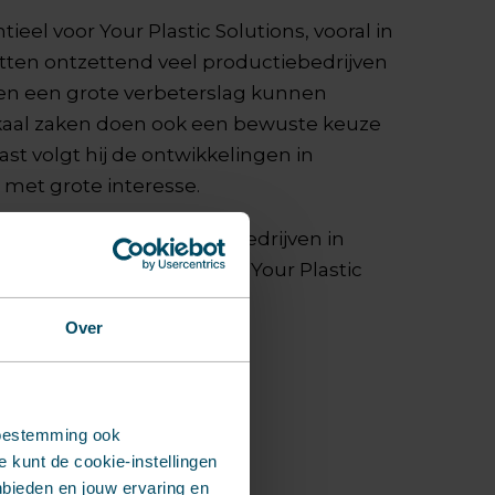
tieel voor Your Plastic Solutions, vooral in
itten ontzettend veel productiebedrijven
en een grote verbeterslag kunnen
kaal zaken doen ook een bewuste keuze
ast volgt hij de ontwikkelingen in
 met grote interesse.
jaar is helder: “Ik wil dat bedrijven in
unststof vraag direct aan Your Plastic
Over
toestemming ook
 kunt de cookie-instellingen
nbieden en jouw ervaring en