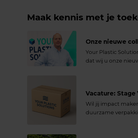
Maak kennis met je toek
Onze nieuwe coll
Your Plastic Solutio
dat wij u onze nieu
een ervaren constr
drive om waarde te
Vacature: Stage
Wil jij impact maken
duurzame verpakkin