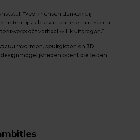
unststof. “Veel mensen denken bij
veren ten opzichte van andere materialen
ntwerp: dát verhaal wil ik uitdragen.”
 in vacuümvormen, spuitgieten en 3D-
uwe designmogelijkheden opent die leiden
ambities