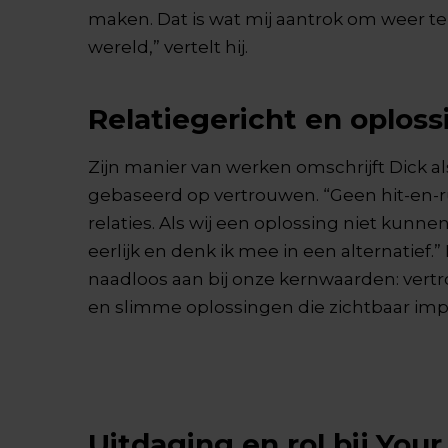
maken. Dat is wat mij aantrok om weer te
wereld,” vertelt hij.
Relatiegericht en oploss
Zijn manier van werken omschrijft Dick als
gebaseerd op vertrouwen. “Geen hit-en
relaties. Als wij een oplossing niet kunne
eerlijk en denk ik mee in een alternatief.”
naadloos aan bij onze kernwaarden: ver
en slimme oplossingen die zichtbaar im
Uitdaging en rol bij Your