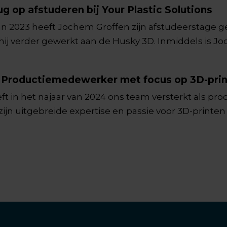
ug op afstuderen bij Your Plastic Solutions
van 2023 heeft Jochem Groffen zijn afstudeerstage gel
ft hij verder gewerkt aan de Husky 3D. Inmiddels is 
t artikel blikt hij terug op zijn tijd bij Your Plastic So
s: Productiemedewerker met focus op 3D-pri
eeft in het najaar van 2024 ons team versterkt als 
zijn uitgebreide expertise en passie voor 3D-printe
siasme mee. Maak in dit artikel kennis met Martijn,
Plastic Solutions!