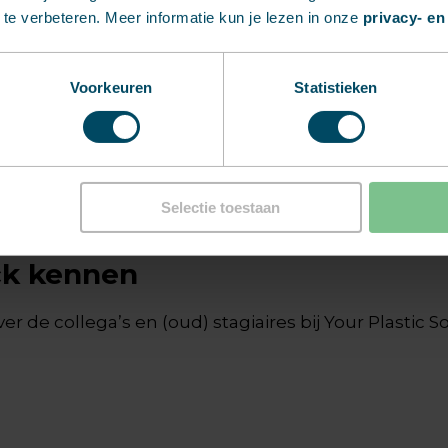
te verbeteren. Meer informatie kun je lezen in onze
privacy- en
Voorkeuren
Statistieken
Doetinchem, waar hij jarenlang actief was in de wat
n 90’s party’s. “In voetbaltermen zie ik mezelf als 
enwerken bij Your Plastic Solutions.”
Selectie toestaan
ick kennen
r de collega’s en (oud) stagiaires bij Your Plastic So