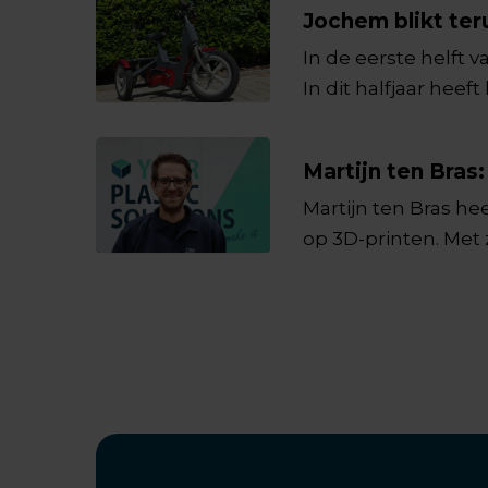
Jochem blikt ter
In de eerste helft 
In dit halfjaar hee
afgestudeerd en in di
Martijn ten Bra
Martijn ten Bras h
op 3D-printen. Met 
vakkennis en enthou
ervaringen bij Your 