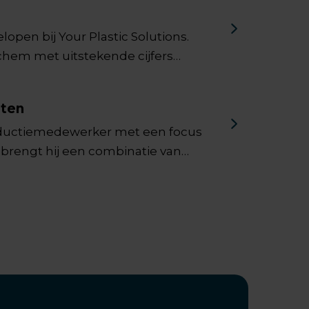
open bij Your Plastic Solutions.
Jochem met uitstekende cijfers
lutions.
nten
productiemedewerker met een focus
n brengt hij een combinatie van
 zijn achtergrond en zijn