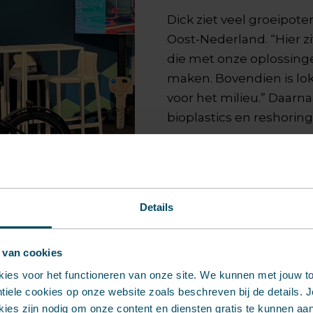
Dick ziet veel groeipoten
Oost-Nederland. “Hier z
die met onze oplossing
maken. Bovendien is lo
voor het milieu.” Daarna
bioplastics en reshoring
Zijn doel voor het eerste 
Oost-Nederland bij een k
Solutions denken.”
Details
 van cookies
kies voor het functioneren van onze site. We kunnen met jouw 
iele cookies op onze website zoals beschreven bij de details. Je
ies zijn nodig om onze content en diensten gratis te kunnen aa