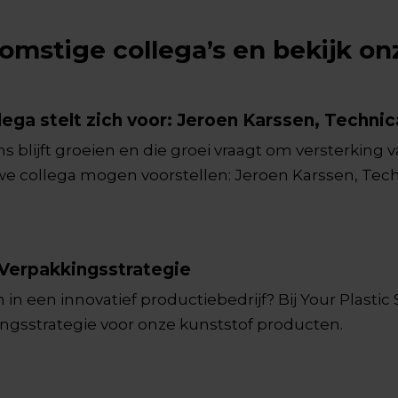
omstige collega’s en bekijk on
ega stelt zich voor: Jeroen Karssen, Techni
ns blijft groeien en die groei vraagt om versterking 
we collega mogen voorstellen: Jeroen Karssen, Tech
ucteur met een passie voor techniek, een scherp o
 creëren voor onze klanten.
 Verpakkingsstrategie
 in een innovatief productiebedrijf? Bij Your Plastic
gsstrategie voor onze kunststof producten.