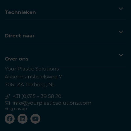
Technieken
3D printen
Vacuümvormen
Direct naar
Spuitgieten
Klantervaringen
Kennis
Over ons
Your Plastic Solutions
Contactpagina
Akkermansbeekweg 7
Over Your Plastic Solutions
7061 ZA Terborg, NL
Veelgestelde vragen
+31 (0)315 – 39 58 20
info@yourplasticsolutions.com
Offerte aanvragen
Volg ons op