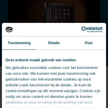
Toestemming
Details
Over
Deze website maakt gebruik van cookies
We gebruiken essentiële cookies voor het functioneren
van onze site. We kunnen met jouw toestemming ook
gebruikmaken van niet-essentiele cookies op onze
ETNA's
website zoals beschreven bij de details. Je kunt de
duurzaamheidsambitie:
cookie-instellingen op elk moment wijzigen. Cookies zijn
minimaal 75% van de
nodig om onze content en diensten gratis te kunnen
onderdelen lokaal sourcen in
aanbieden en jouw ervaring en de werking van onze