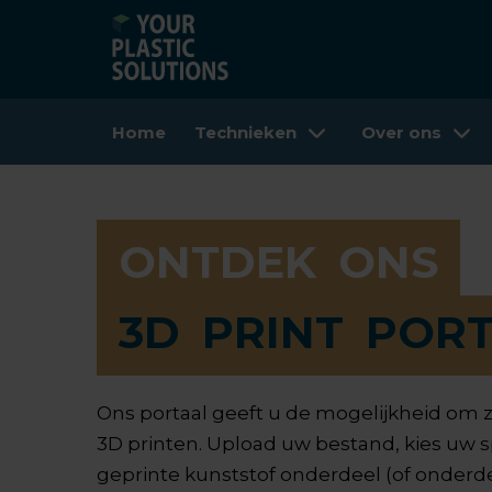
Home
Technieken
Over ons
ONTDEK
ONS
3D
PRINT
POR
Ons portaal geeft u de mogelijkheid om z
3D printen. Upload uw bestand, kies uw sp
geprinte kunststof onderdeel (of onderde