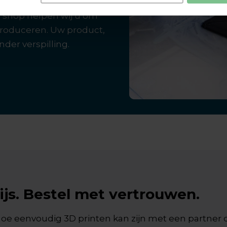
eiden wij u naadloos van
p shop helpen wij u om
produceren. Uw product,
der verspilling.
ijs. Bestel met vertrouwen.
oe eenvoudig 3D printen kan zijn met een partner 