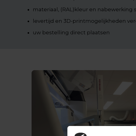
materiaal, (RAL)kleur en nabewerking 
levertijd en 3D-printmogelijkheden ver
uw bestelling direct plaatsen