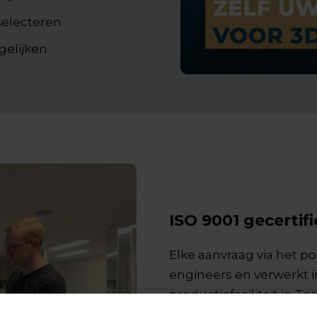
selecteren
gelijken
ISO 9001 gecertif
Elke aanvraag via het p
engineers en verwerkt i
productiefaciliteit in 
over een eigen printfarm