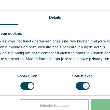
Dat betekent korte lij
zekerheid dat uw prod
Details
kwaliteit, betrouwbaarh
van ons mag verwachte
 van cookies
kies voor het functioneren van onze site. We kunnen met jouw 
iele cookies op onze website zoals beschreven bij de details. Je
ies zijn nodig om onze content en diensten gratis te kunnen aa
te verbeteren. Meer informatie kun je lezen in onze
privacy- en
Voorkeuren
Statistieken
atie.
 met onze kennis
Selectie toestaan