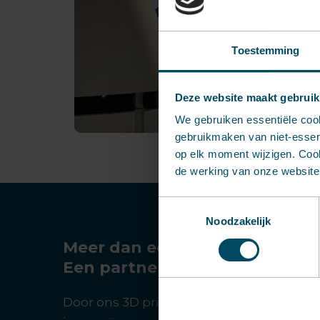
Toestemming
Deze website maakt gebruik
We gebruiken essentiële coo
gebruikmaken van niet-essent
op elk moment wijzigen. Cook
de werking van onze website 
Toestemmingsselectie
Noodzakelijk
Meer dan een portaal.
Een partner in kunststof innov
Door ons 3D print portaal te combineren