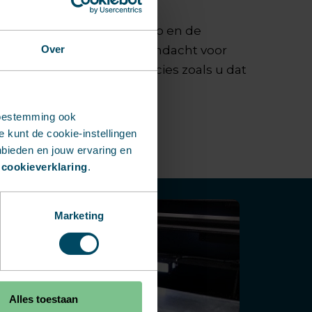
nen, betrokken vakmanschap en de
uct wordt gemaakt met aandacht voor
Over
eid en duurzaamheid. Precies zoals u dat
n.
toestemming ook
 kunt de cookie-instellingen
nbieden en jouw ervaring en
 cookieverklaring
.
Marketing
Alles toestaan