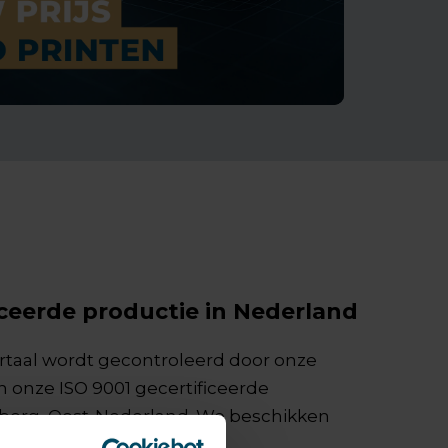
iceerde productie in Nederland
ortaal wordt gecontroleerd door onze
n onze ISO 9001 gecertificeerde
Terborg, Oost-Nederland. We beschikken
 met flinke capaciteit.