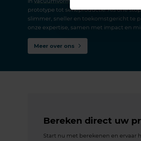
in
vacuümvormen
en
spuitgieten
, begel
prototype tot serieproductie. Als one sto
slimmer, sneller en toekomstgericht te 
onze expertise, samen met impact en min
Meer over ons
Bereken direct uw pr
Start nu met berekenen en ervaar h