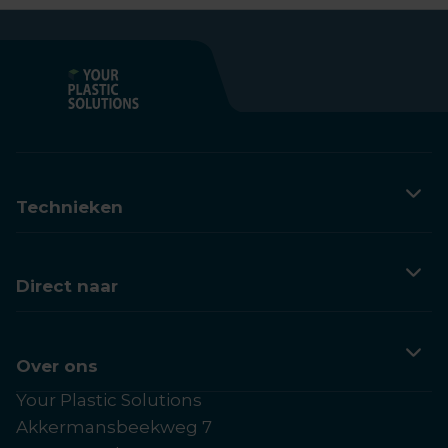
Technieken
3D printen
Vacuümvormen
Direct naar
Spuitgieten
Klantervaringen
Kennis
Over ons
Your Plastic Solutions
Contactpagina
Akkermansbeekweg 7
Over Your Plastic Solutions