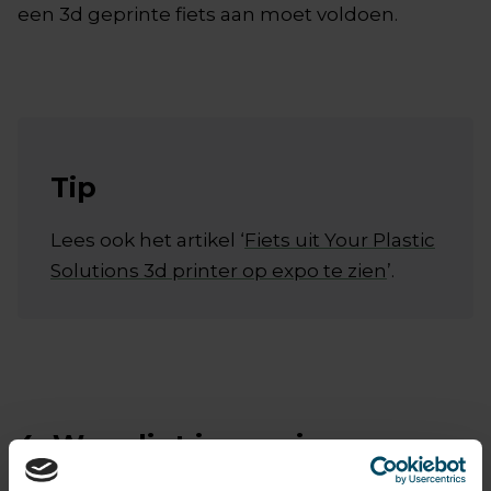
een 3d geprinte fiets aan moet voldoen.
Tip
Lees ook het artikel ‘
Fiets uit Your Plastic
Solutions 3d printer op expo te zien
’.
4. Waar ligt je passie op
werkgebied?