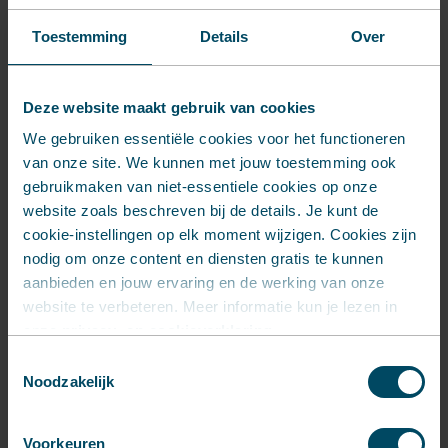
“Ik vind het leuk om met
SolidWorks
te werken
Toestemming
Details
Over
en daarin producten te maken, een beetje de
technische kant van mijn opleiding. Het 3d-
Deze website maakt gebruik van cookies
printen van producten is daarin weer een
We gebruiken essentiële cookies voor het functioneren
stapje verder, waar ik nog niet veel ervaring
van onze site. We kunnen met jouw toestemming ook
mee heb. Hierdoor kan ik mij verdiepen en
gebruikmaken van niet-essentiele cookies op onze
ontwikkelen in deze richting. Wie weet is 3d-
website zoals beschreven bij de details. Je kunt de
printen na mijn stage wel onderdeel van mijn
cookie-instellingen op elk moment wijzigen. Cookies zijn
passie.”
nodig om onze content en diensten gratis te kunnen
aanbieden en jouw ervaring en de werking van onze
website te verbeteren. Meer informatie kun je lezen in
Meer over 3D printen
onze
privacy- en cookieverklaring
.
Toestemmingsselectie
Noodzakelijk
Voorkeuren